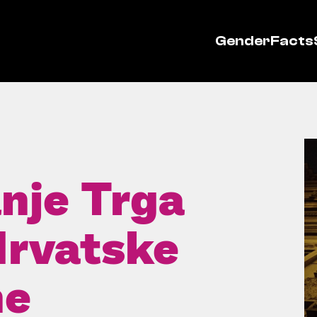
GenderFacts
nje Trga
Hrvatske
ne