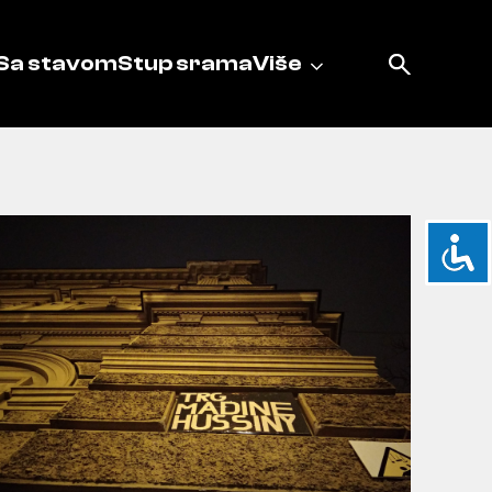
Sa stavom
Stup srama
Više