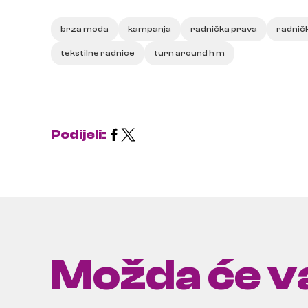
brza moda
kampanja
radnička prava
radničk
tekstilne radnice
turn around h m
Podijeli:
Možda će va