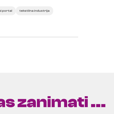
i portal
tekstilna industrija
s zanimati ...