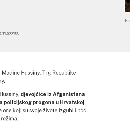
Fa
.11.2018.
i Madine Hussiny, Trg Republike
ny.
 Hussiny,
djevojčice iz Afganistana
va policijskog progona u Hrvatskoj,
e one koji su svoje živote izgubili pod
 režima.