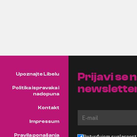
Prijavi se 
Upoznajte Libelu
newslette
Politika ispravaka i
nadopuna
Kontakt
Impressum
Pravila ponašanja
Potvrđujem suglasnost s