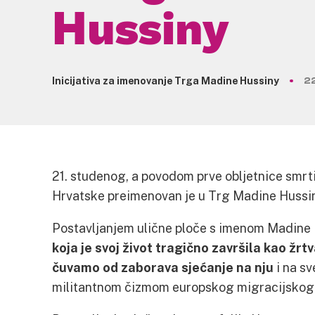
Hussiny
Inicijativa za imenovanje Trga Madine Hussiny
22
21. studenog, a povodom prve obljetnice smrt
Hrvatske preimenovan je u Trg Madine Hussi
Postavljanjem ulične ploče s imenom Madine
koja je svoj život tragično završila kao žrt
čuvamo od zaborava sjećanje na nju
i na sv
militantnom čizmom europskog migracijskog