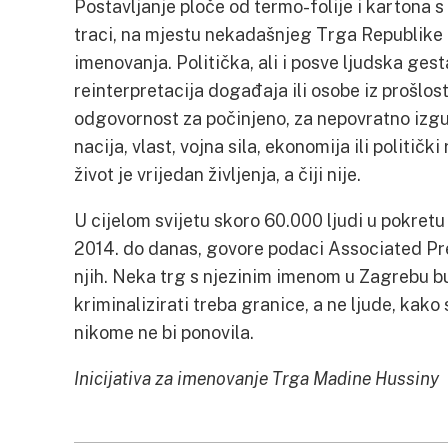
Postavljanje ploče od termo-folije i kartona 
traci, na mjestu nekadašnjeg Trga Republike
imenovanja. Politička, ali i posve ljudska ges
reinterpretacija događaja ili osobe iz prošlos
odgovornost za počinjeno, za nepovratno izgubl
nacija, vlast, vojna sila, ekonomija ili politič
život je vrijedan življenja, a čiji nije.
U cijelom svijetu skoro 60.000 ljudi u pokretu 
2014. do danas, govore podaci Associated Pr
njih. Neka trg s njezinim imenom u Zagrebu bu
kriminalizirati treba granice, a ne ljude, kak
nikome ne bi ponovila.
Inicijativa za imenovanje Trga Madine Hussiny