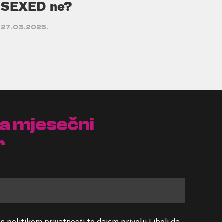
SEXED ne?
27.03.2025.
na mjesečni
r
 politikom privatnosti te dajem privolu Libeli da