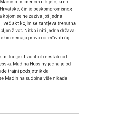
s Madininim imenom u bijeloj krep
 Hrvatske, čin je beskompromisnog
ta kojom se ne zaziva još jedna
ti, već akt kojim se zahtjeva trenutna
jen život. Nitko i niti jedna država-
ki režim nemaju pravo određivati čiji
smrtno je stradalo ili nestalo od
ess-a. Madina Hussiny jedna je od
de trajni podsjetnik da
o se Madinina sudbina više nikada