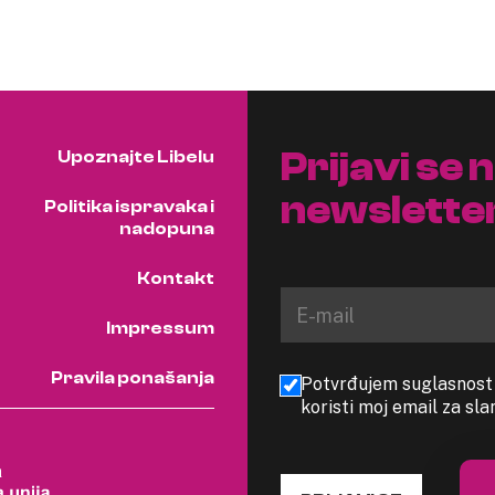
Prijavi se 
Upoznajte Libelu
newslette
Politika ispravaka i
nadopuna
Kontakt
Impressum
Pravila ponašanja
Potvrđujem suglasnost s
koristi moj email za sl