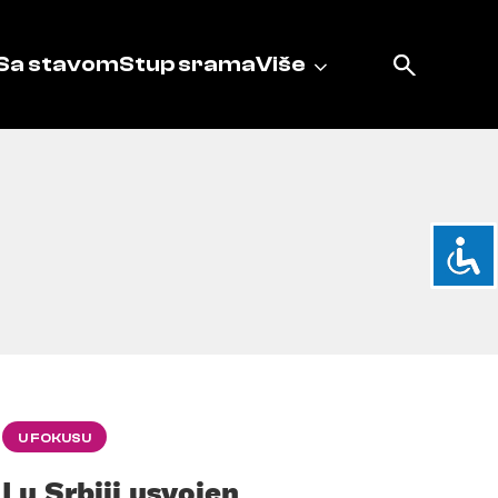
Sa stavom
Stup srama
Više
U FOKUSU
I u Srbiji usvojen