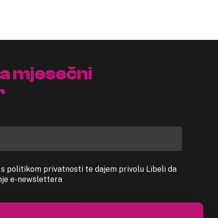
na mjesečni
r
 politikom privatnosti te dajem privolu Libeli da
anje e-newslettera