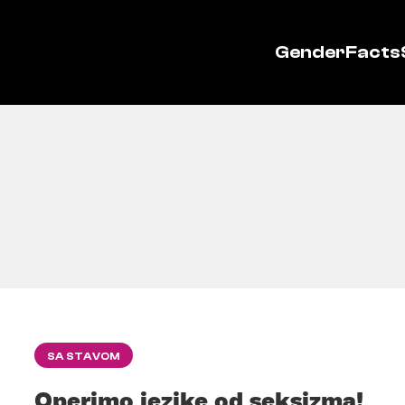
GenderFacts
SA STAVOM
Operimo jezike od seksizma!