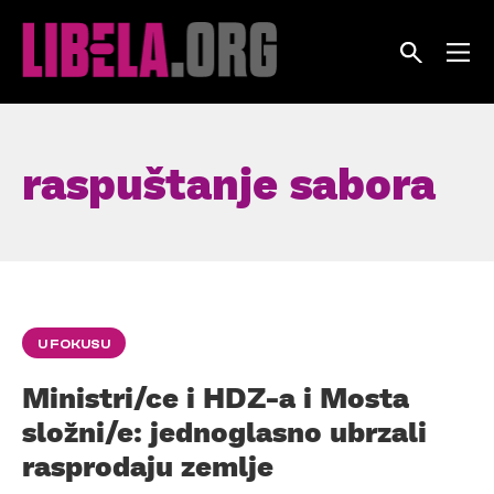
Skip
to
content
raspuštanje sabora
U FOKUSU
Ministri/ce i HDZ-a i Mosta
složni/e: jednoglasno ubrzali
rasprodaju zemlje