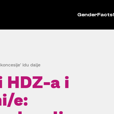
GenderFacts
'koncesije' idu dalje
i HDZ-a i
i/e: