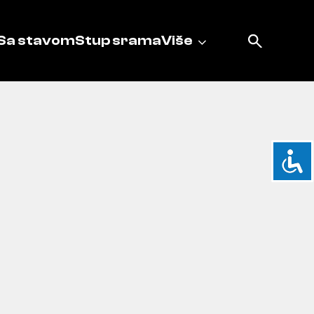
Sa stavom
Stup srama
Više