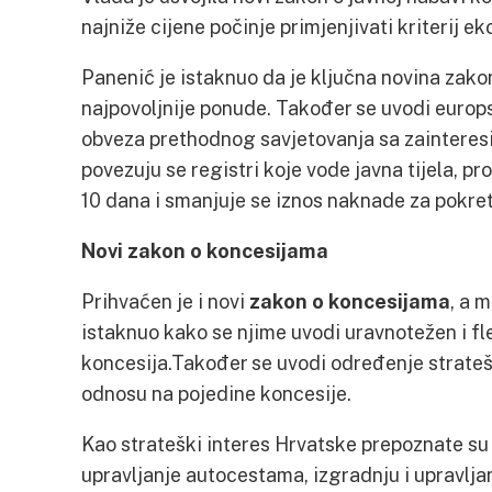
najniže cijene počinje primjenjivati kriterij 
Panenić je istaknuo da je ključna novina zak
najpovoljnije ponude. Također se uvodi europ
obveza prethodnog savjetovanja sa zaintere
povezuju se registri koje vode javna tijela, pr
10 dana i smanjuje se iznos naknade za pokre
Novi zakon o koncesijama
Prihvaćen je i novi
zakon o koncesijama
, a 
istaknuo kako se njime uvodi uravnotežen i fle
koncesija.Također se uvodi određenje strate
odnosu na pojedine koncesije.
Kao strateški interes Hrvatske prepoznate su 
upravljanje autocestama, izgradnju i upravlja