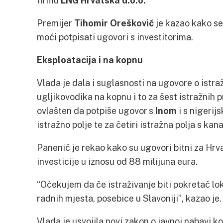
firmu
LNG Hrvatska d.o.o.
Premijer
Tihomir Orešković
je kazao kako se
moći potpisati ugovori s investitorima.
Eksploatacija i na kopnu
Vlada je dala i suglasnosti na ugovore o istraž
ugljikovodika na kopnu i to za šest istražnih 
ovlašten da potpiše ugovor s
Inom
i s nigeri
istražno polje te za četiri istražna polja s k
Panenić je rekao kako su ugovori bitni za Hrv
investicije u iznosu od 88 milijuna eura.
“Očekujem da će istraživanje biti pokretač lo
radnih mjesta, posebice u Slavoniji”, kazao je.
Vlada je usvojila novi zakon o javnoj nabavi k