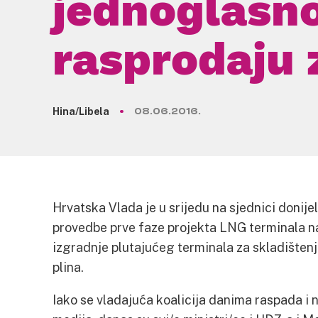
jednoglasno
rasprodaju 
Hina/Libela
08.06.2016.
Hrvatska Vlada je u srijedu na sjednici donije
provedbe prve faze projekta LNG terminala n
izgradnje plutajućeg terminala za skladištenj
plina.
Iako se vladajuća koalicija danima raspada i n