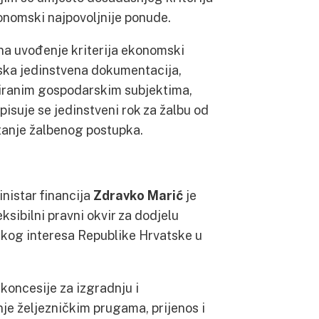
ekonomski najpovoljnije ponude.
ona uvođenje kriterija ekonomski
ska jedinstvena dokumentacija,
siranim gospodarskim subjektima,
opisuje se jedinstveni rok za žalbu od
tanje žalbenog postupka.
ministar financija
Zdravko Marić
je
ksibilni pravni okvir za dodjelu
škog interesa Republike Hrvatske u
koncesije za izgradnju i
nje željezničkim prugama, prijenos i