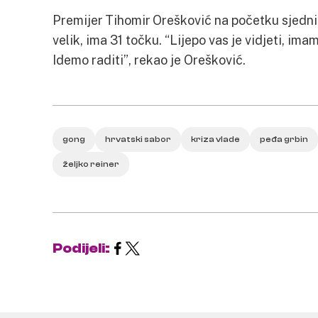
Premijer Tihomir Orešković na početku sjednic
velik, ima 31 točku. “Lijepo vas je vidjeti, im
Idemo raditi”, rekao je Orešković.
gong
hrvatski sabor
kriza vlade
peđa grbin
željko reiner
Podijeli: