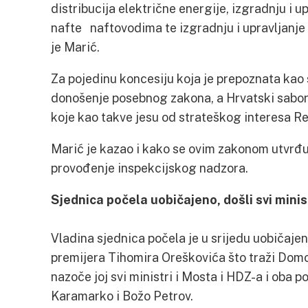
distribucija električne energije, izgradnju i u
nafte naftovodima te izgradnju i upravljanje
je Marić.
Za pojedinu koncesiju koja je prepoznata kao
donošenje posebnog zakona, a Hrvatski sabor 
koje kao takve jesu od strateškog interesa R
Marić je kazao i kako se ovim zakonom utvrđuje
provođenje inspekcijskog nadzora.
Sjednica počela uobičajeno, došli svi minis
Vladina sjednica počela je u srijedu uobičaje
premijera Tihomira Oreškovića što traži Domo
nazoče joj svi ministri i Mosta i HDZ-a i oba
Karamarko i Božo Petrov.