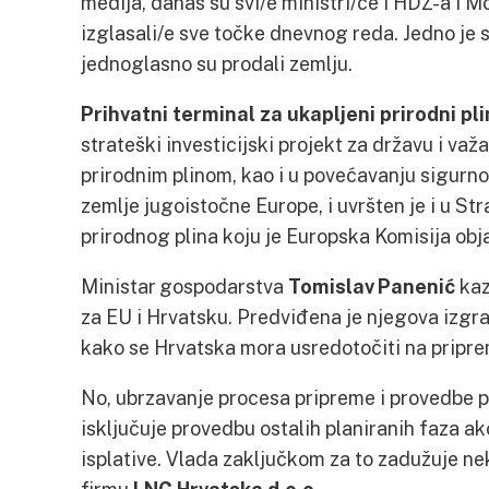
medija, danas su svi/e ministri/ce i HDZ-a i M
izglasali/e sve točke dnevnog reda. Jedno je si
jednoglasno su prodali zemlju.
Prihvatni terminal za ukapljeni prirodni pl
strateški investicijski projekt za državu i važ
prirodnim plinom, kao i u povećavanju sigurn
zemlje jugoistočne Europe, i uvršten je i u St
prirodnog plina koju je Europska Komisija obja
Ministar gospodarstva
Tomislav Panenić
kaz
za EU i Hrvatsku. Predviđena je njegova izgrad
kako se Hrvatska mora usredotočiti na pripre
No, ubrzavanje procesa pripreme i provedbe pr
isključuje provedbu ostalih planiranih faza 
isplative. Vlada zaključkom za to zadužuje ne