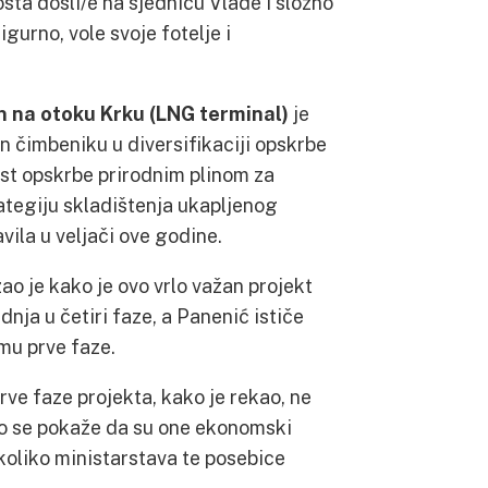
osta došli/e na sjednicu Vlade i složno
gurno, vole svoje fotelje i
in na otoku Krku (LNG terminal)
je
an čimbeniku u diversifikaciji opskrbe
ost opskrbe prirodnim plinom za
rategiju skladištenja ukapljenog
vila u veljači ove godine.
ao je kako je ovo vrlo važan projekt
nja u četiri faze, a Panenić ističe
mu prve faze.
ve faze projekta, kako je rekao, ne
ako se pokaže da su one ekonomski
koliko ministarstava te posebice