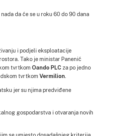
 nada da će se u roku 60 do 90 dana
ivanju i podjeli eksploatacije
prostora. Tako je ministar Panenić
jskom tvrtkom
Oando PLC
za po jedno
anadskom tvrtkom
Vermilion
.
atsku jer su njima predviđene
kalnog gospodarstva i otvaranja novih
ojim se umjesto dosadašnjeg kriterija