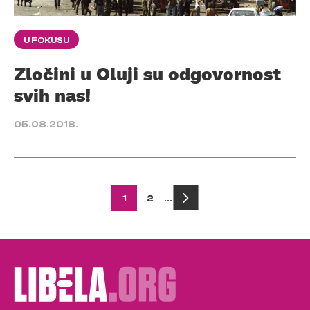
U FOKUSU
Zločini u Oluji su odgovornost
svih nas!
05.08.2018.
Posts
1
2
…
pagination