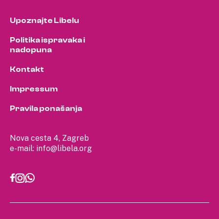
Upoznajte Libelu
Politika ispravaka i
nadopuna
Kontakt
Impressum
Pravila ponašanja
Nova cesta 4, Zagreb
e-mail:
info@libela.org