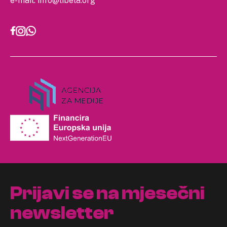
e-mail:
info@libela.org
Prijavi se na mjesečni
newsletter