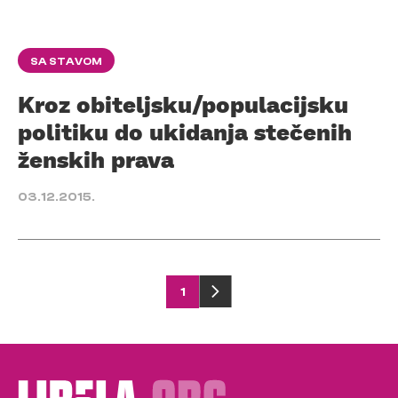
SA STAVOM
Kroz obiteljsku/populacijsku
politiku do ukidanja stečenih
ženskih prava
03.12.2015.
Posts
1
pagination