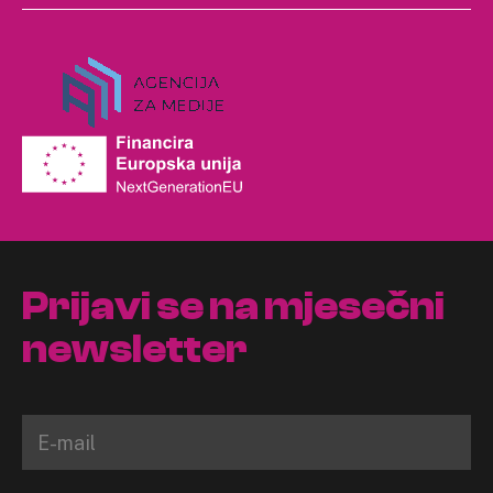
Prijavi se na mjesečni
newsletter