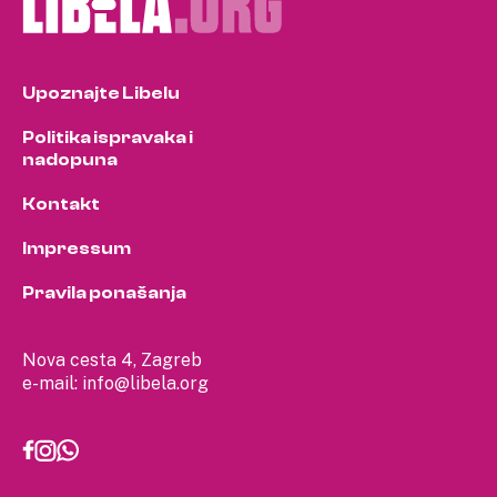
Upoznajte Libelu
Politika ispravaka i
nadopuna
Kontakt
Impressum
Pravila ponašanja
Nova cesta 4, Zagreb
e-mail:
info@libela.org