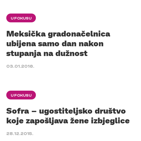
U FOKUSU
Meksička gradonačelnica
ubijena samo dan nakon
stupanja na dužnost
03.01.2016.
U FOKUSU
Sofra – ugostiteljsko društvo
koje zapošljava žene izbjeglice
28.12.2015.