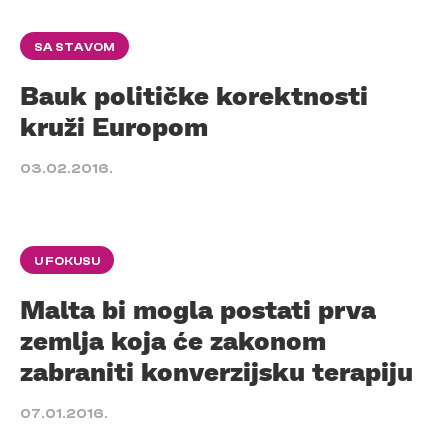
SA STAVOM
Bauk političke korektnosti
kruži Europom
03.02.2016.
U FOKUSU
Malta bi mogla postati prva
zemlja koja će zakonom
zabraniti konverzijsku terapiju
07.01.2016.