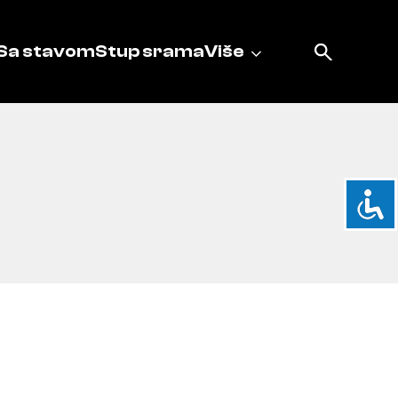
Sa stavom
Stup srama
Više