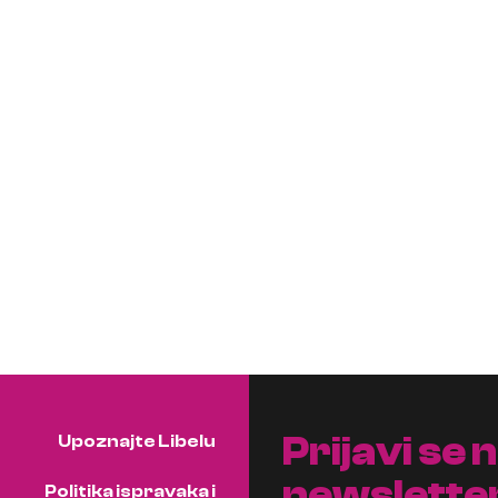
Prijavi se 
Upoznajte Libelu
newslette
Politika ispravaka i