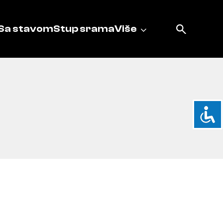
Sa stavom
Stup srama
Više