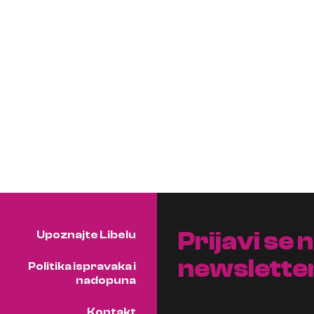
Prijavi se 
Upoznajte Libelu
newslette
Politika ispravaka i
nadopuna
Kontakt