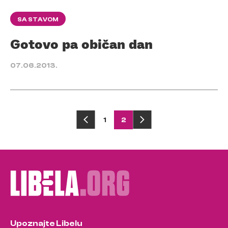
SA STAVOM
Gotovo pa običan dan
07.06.2013.
Posts
1
2
pagination
Upoznajte Libelu