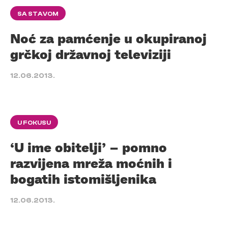
SA STAVOM
Noć za pamćenje u okupiranoj
grčkoj državnoj televiziji
12.06.2013.
U FOKUSU
‘U ime obitelji’ – pomno
razvijena mreža moćnih i
bogatih istomišljenika
12.06.2013.