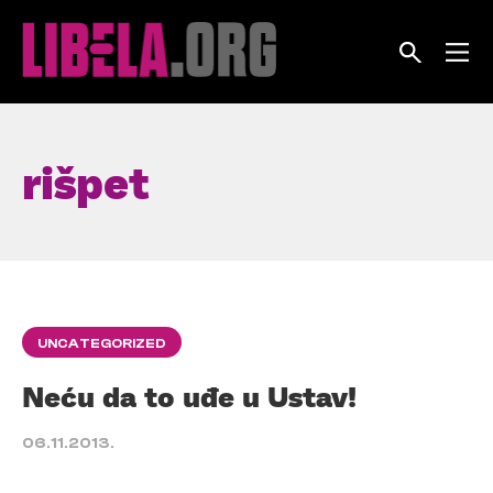
Skip
to
content
rišpet
UNCATEGORIZED
Neću da to uđe u Ustav!
06.11.2013.