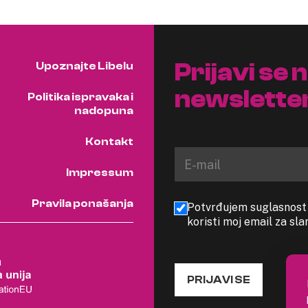
Prijavi se 
Upoznajte Libelu
newslette
Politika ispravaka i
nadopuna
Kontakt
Impressum
Pravila ponašanja
Potvrđujem suglasnost s
koristi moj email za sl
PRIJAVI SE