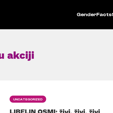
GenderFacts
u akciji
UNCATEGORIZED
LIBELIN OSMI: živi, živi, živi