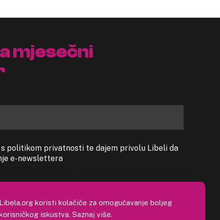
na mjesečni
r
 politikom privatnosti te dajem privolu Libeli da
anje e-newslettera
Libela.org koristi kolačiće za omogućavanje boljeg
korisničkog iskustva.
Saznaj više
.