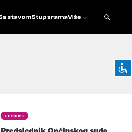
Sa stavom
Stup srama
Više
U FOKUSU
Predsjednik Općinskog suda