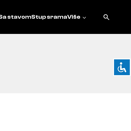
Sa stavom
Stup srama
Više