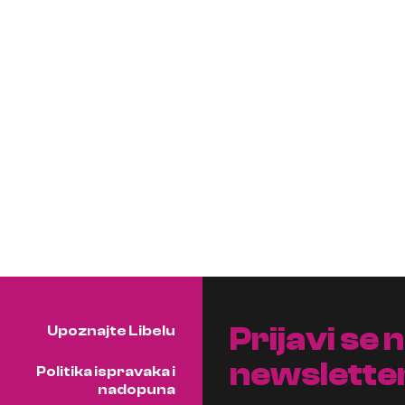
Prijavi se 
Upoznajte Libelu
newslette
Politika ispravaka i
nadopuna