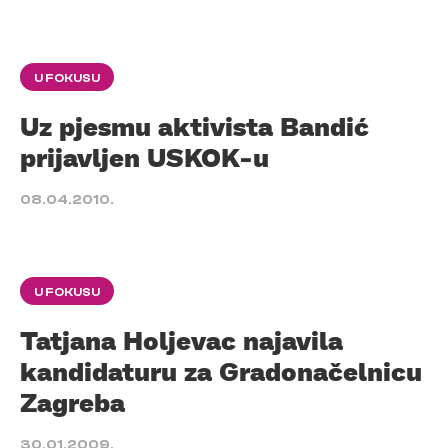
U FOKUSU
Uz pjesmu aktivista Bandić
prijavljen USKOK-u
08.04.2010.
U FOKUSU
Tatjana Holjevac najavila
kandidaturu za Gradonačelnicu
Zagreba
30.01.2009.