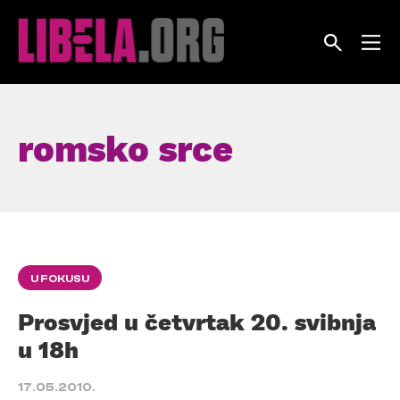
Skip
to
content
romsko srce
U FOKUSU
Prosvjed u četvrtak 20. svibnja
u 18h
17.05.2010.