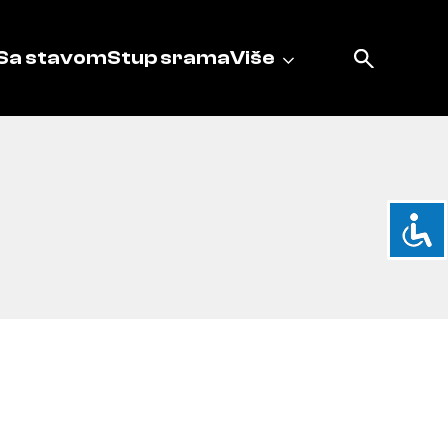
Sa stavom
Stup srama
Više