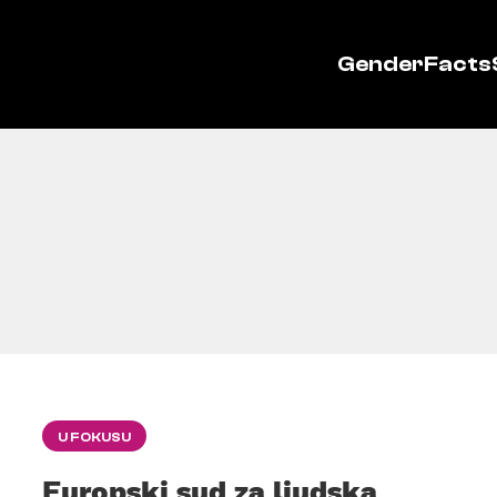
GenderFacts
U FOKUSU
Europski sud za ljudska