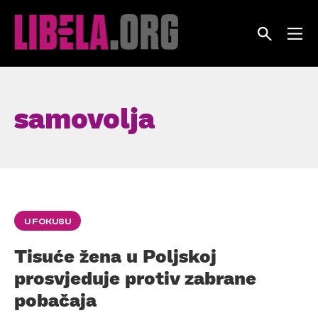
Skip
to
content
samovolja
U FOKUSU
Tisuće žena u Poljskoj
prosvjeduje protiv zabrane
pobačaja