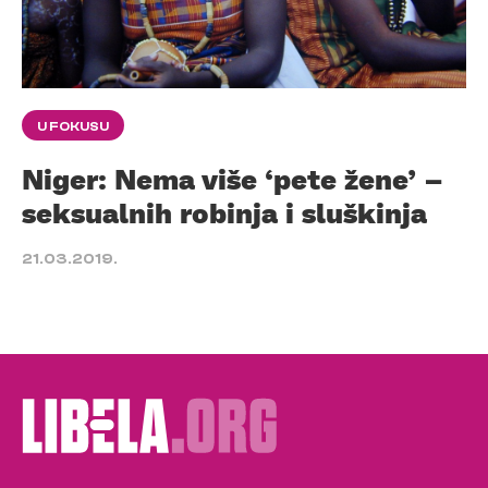
U FOKUSU
Niger: Nema više ‘pete žene’ –
seksualnih robinja i sluškinja
21.03.2019.