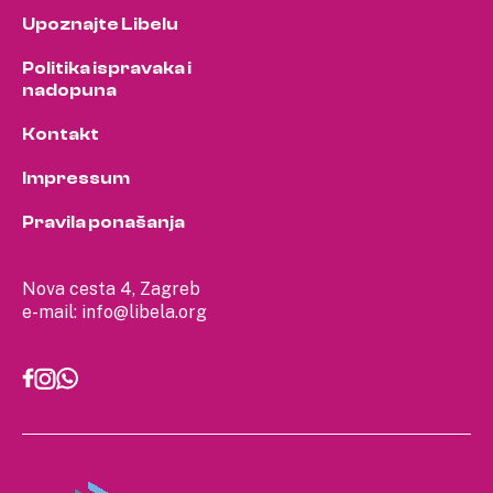
Upoznajte Libelu
Politika ispravaka i
nadopuna
Kontakt
Impressum
Pravila ponašanja
Nova cesta 4, Zagreb
e-mail:
info@libela.org