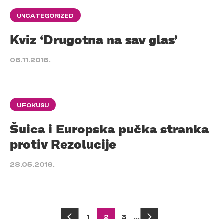
UNCATEGORIZED
Kviz ‘Drugotna na sav glas’
06.11.2016.
U FOKUSU
Šuica i Europska pučka stranka
protiv Rezolucije
28.05.2016.
1
2
3
…