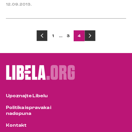
12.09.2013.
Posts
1
…
3
4
pagination
Upoznajte Libelu
Politika ispravaka i
nadopuna
Kontakt