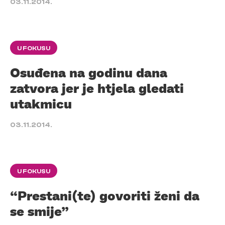
03.11.2014.
U FOKUSU
Osuđena na godinu dana
zatvora jer je htjela gledati
utakmicu
03.11.2014.
U FOKUSU
“Prestani(te) govoriti ženi da
se smije”