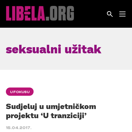
Skip
to
content
seksualni užitak
U FOKUSU
Sudjeluj u umjetničkom
projektu ‘U tranziciji’
15.04.2017.