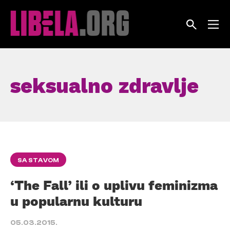
Skip
to
content
seksualno zdravlje
SA STAVOM
‘The Fall’ ili o uplivu feminizma
u popularnu kulturu
05.03.2015.