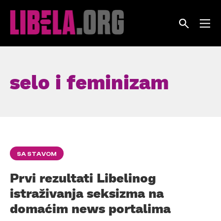
Skip
to
content
selo i feminizam
SA STAVOM
Prvi rezultati Libelinog
istraživanja seksizma na
domaćim news portalima