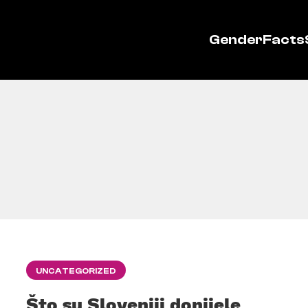
GenderFacts
UNCATEGORIZED
Što su Sloveniji donijele