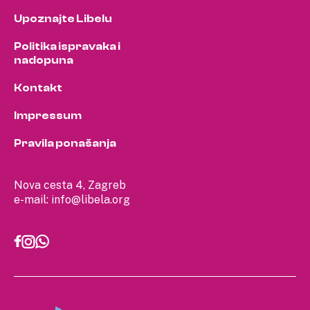
Upoznajte Libelu
Politika ispravaka i
nadopuna
Kontakt
Impressum
Pravila ponašanja
Nova cesta 4, Zagreb
e-mail:
info@libela.org