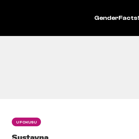
GenderFacts
U FOKUSU
Sustavna