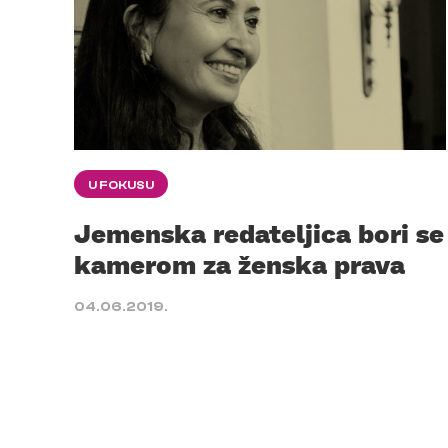
U FOKUSU
Jemenska redateljica bori se
kamerom za ženska prava
04.06.2019.