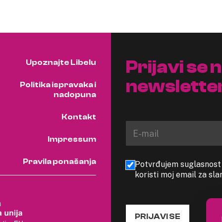
Prijavi se 
Upoznajte Libelu
newslette
Politika ispravaka i
nadopuna
Kontakt
Impressum
Pravila ponašanja
Potvrđujem suglasnost s
koristi moj email za sl
PRIJAVI SE