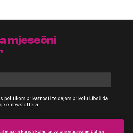
na mjesečni
r
 politikom privatnosti te dajem privolu Libeli da
anje e-newslettera
Libela.org koristi kolačiće za omogućavanje boljeg