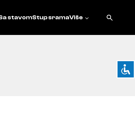
Sa stavom
Stup srama
Više