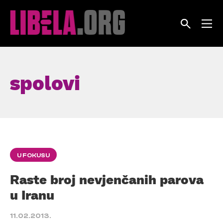
Skip
to
content
spolovi
U FOKUSU
Raste broj nevjenčanih parova
u Iranu
11.02.2013.