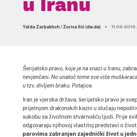
u Iranu
Yalda Zarbakhch / Zorica Ilić (dw.de)
11.02.2013.
Šerijatsko pravo, koje je na snazi u Iranu, zabr
nevjenčani. No unatoč tome sve više muškaraca 
u tzv. divljem braku. Potajice.
Iran je vjerska država, šerijatsko pravo je sve
prijetnjom drakonskih kazni u slučaju nepošti
sukobu sa životnom stvarnošću ljudi. Prije svi
odgovaraju njihovoj vlastitoj predstavi o živo
parovima zabranjen zajednički život u jedn