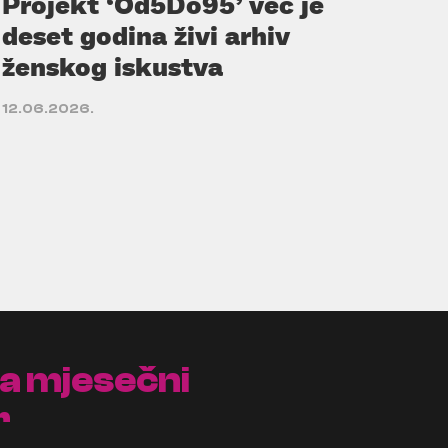
Projekt ‘Od5Do95’ već je
deset godina živi arhiv
ženskog iskustva
12.06.2026.
na mjesečni
r