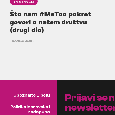
SA STAVOM
Što nam #MeToo pokret
govori o našem društvu
(drugi dio)
18.06.2026.
Prijavi se 
Upoznajte Libelu
newslette
Politika ispravaka i
nadopuna