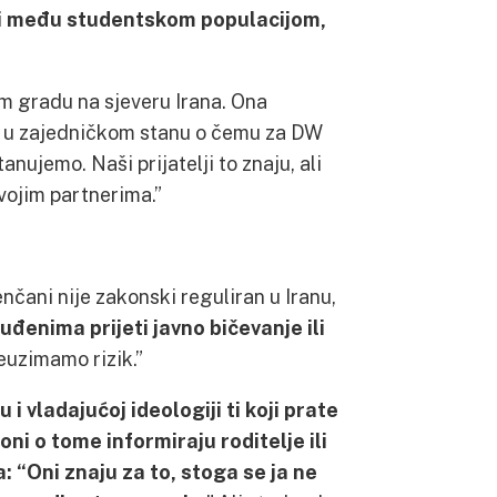
a i među studentskom populacijom,
m gradu na sjeveru Irana. Ona
om u zajedničkom stanu o čemu za DW
nujemo. Naši prijatelji to znaju, ali
svojim partnerima.”
čani nije zakonski reguliran u Iranu,
uđenima prijeti javno bičevanje ili
reuzimamo rizik.”
i vladajućoj ideologiji ti koji prate
 oni o tome informiraju roditelje ili
a: “Oni znaju za to, stoga se ja ne