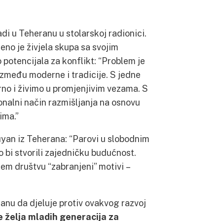
di u Teheranu u stolarskoj radionici.
no je živjela skupa sa svojim
otencijala za konflikt: “Problem je
između moderne i tradicije. S jedne
o i živimo u promjenjivim vezama. S
onalni način razmišljanja na osnovu
ima.”
Puyan iz Teherana: “Parovi u slobodnim
 bi stvorili zajedničku budućnost.
em društvu “zabranjeni” motivi –
anu da djeluje protiv ovakvog razvoj
e želja mladih generacija za