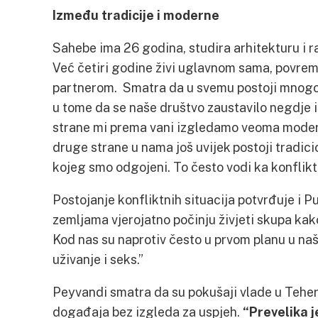
Između tradicije i moderne
Sahebe ima 26 godina, studira arhitekturu i ra
Već četiri godine živi uglavnom sama, povreme
partnerom. Smatra da u svemu postoji mnogo p
u tome da se naše društvo zaustavilo negdje 
strane mi prema vani izgledamo veoma modern
druge strane u nama još uvijek postoji tradici
kojeg smo odgojeni. To često vodi ka konflikt
Postojanje konfliktnih situacija potvrđuje i 
zemljama vjerojatno počinju živjeti skupa kako
Kod nas su naprotiv često u prvom planu u naš
uživanje i seks.”
Peyvandi smatra da su pokušaji vlade u Teher
događaja bez izgleda za uspjeh.
“Prevelika j