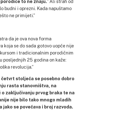
e porodice to ne znaju.
” Ali strah od
rlo budni i oprezni. Kada napuštamo
što ne primijeti.”
matra da je ova nova forma
va koja se do sada gotovo uopće nije
diskursom i tradicionalnim porodičnim
u posljednjih 25 godina on kaže:
oška revolucija.”
h četvrt stoljeća se posebno dobro
ju rasta stanovništva, na
 o zaključivanju prvog braka te na
nije nije bilo tako mnogo mladih
ga jako se povećava i broj razvoda.