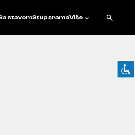
Sa stavom
Stup srama
Više