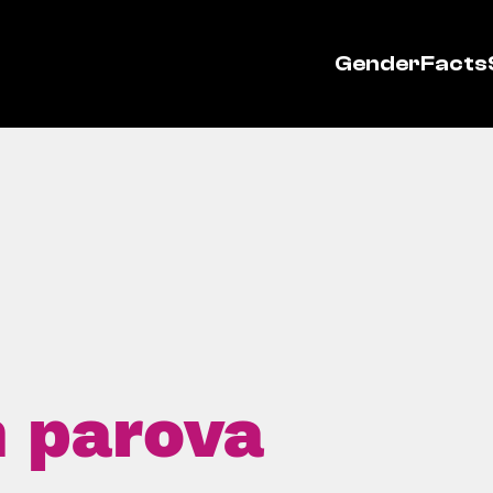
GenderFacts
h parova