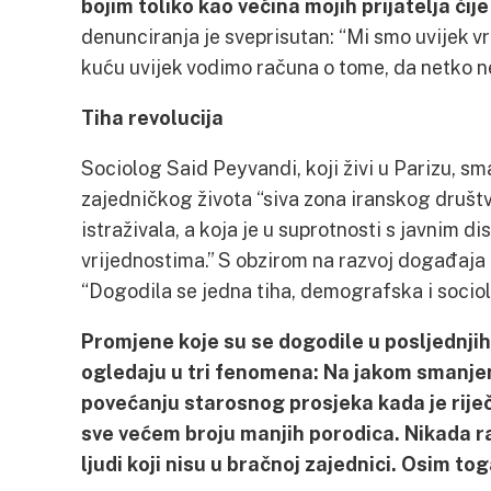
bojim toliko kao većina mojih prijatelja čij
denunciranja je sveprisutan: “Mi smo uvijek v
kuću uvijek vodimo računa o tome, da netko ne
Tiha revolucija
Sociolog Said Peyvandi, koji živi u Parizu, s
zajedničkog života “siva zona iranskog društ
istraživala, a koja je u suprotnosti s javnim 
vrijednostima.” S obzirom na razvoj događaja 
“Dogodila se jedna tiha, demografska i sociol
Promjene koje su se dogodile u posljednji
ogledaju u tri fenomena: Na jakom smanjen
povećanju starosnog prosjeka kada je riječ
sve većem broju manjih porodica. Nikada ra
ljudi koji nisu u bračnoj zajednici. Osim to