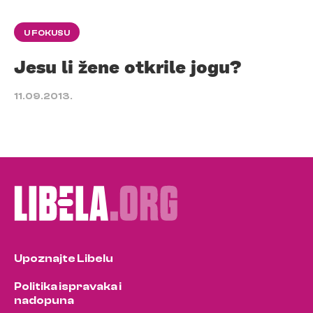
U FOKUSU
Jesu li žene otkrile jogu?
11.09.2013.
Upoznajte Libelu
Politika ispravaka i
nadopuna