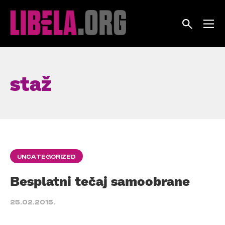
Skip
to
content
staž
UNCATEGORIZED
Besplatni tečaj samoobrane
25.02.2015.