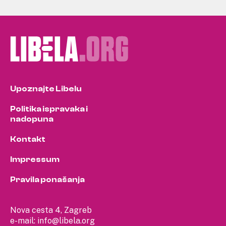
Upoznajte Libelu
Politika ispravaka i
nadopuna
Kontakt
Impressum
Pravila ponašanja
Nova cesta 4, Zagreb
e-mail:
info@libela.org