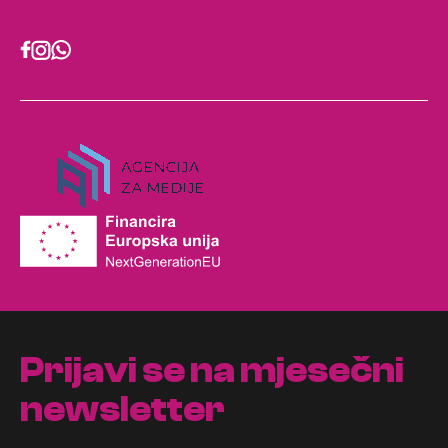
Prijavi se na mjesečni
newsletter