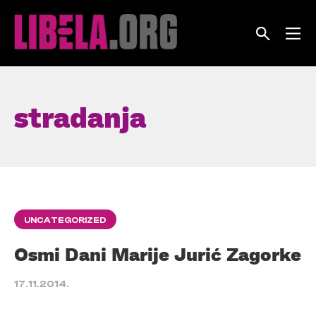
Skip
to
content
stradanja
UNCATEGORIZED
Osmi Dani Marije Jurić Zagorke
17.11.2014.