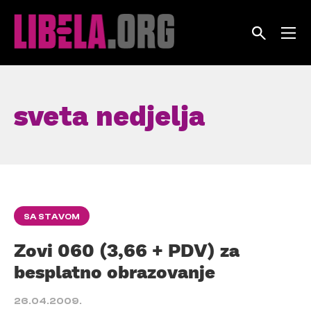
Skip
to
content
sveta nedjelja
SA STAVOM
Zovi 060 (3,66 + PDV) za
besplatno obrazovanje
26.04.2009.