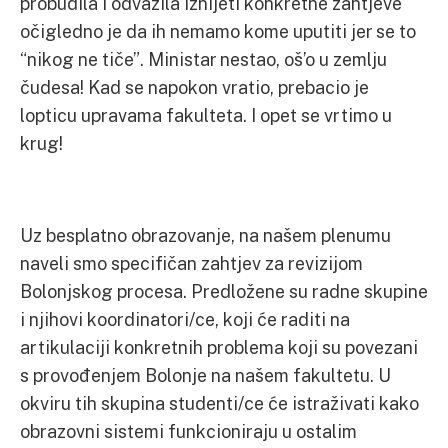
probudila i odvažila iznijeti konkretne zahtjeve
očigledno je da ih nemamo kome uputiti jer se to
“nikog ne tiče”. Ministar nestao, oš’o u zemlju
čudesa! Kad se napokon vratio, prebacio je
lopticu upravama fakulteta. I opet se vrtimo u
krug!
Uz besplatno obrazovanje, na našem plenumu
naveli smo specifičan zahtjev za revizijom
Bolonjskog procesa. Predložene su radne skupine
i njihovi koordinatori/ce, koji će raditi na
artikulaciji konkretnih problema koji su povezani
s provođenjem Bolonje na našem fakultetu. U
okviru tih skupina studenti/ce će istraživati kako
obrazovni sistemi funkcioniraju u ostalim