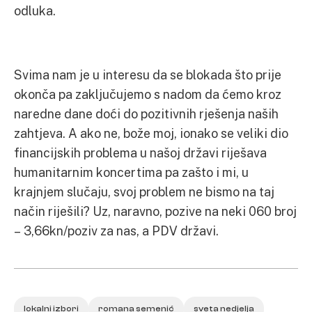
odluka.
Svima nam je u interesu da se blokada što prije
okonča pa zaključujemo s nadom da ćemo kroz
naredne dane doći do pozitivnih rješenja naših
zahtjeva. A ako ne, bože moj, ionako se veliki dio
financijskih problema u našoj državi riješava
humanitarnim koncertima pa zašto i mi, u
krajnjem slučaju, svoj problem ne bismo na taj
način riješili? Uz, naravno, pozive na neki 060 broj
– 3,66kn/poziv za nas, a PDV državi.
lokalni izbori
romana semenić
sveta nedjelja