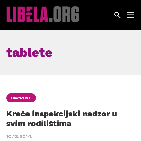
Skip
to
content
tablete
U FOKUSU
Kreće inspekcijski nadzor u
svim rodilištima
10.12.2014.