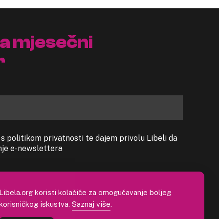
na mjesečni
r
 politikom privatnosti te dajem privolu Libeli da
anje e-newslettera
Libela.org koristi kolačiće za omogućavanje boljeg
korisničkog iskustva.
Saznaj više
.