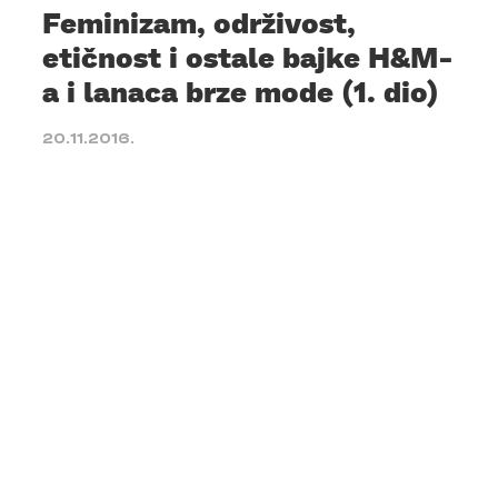
Feminizam, održivost,
etičnost i ostale bajke H&M-
a i lanaca brze mode (1. dio)
20.11.2016.