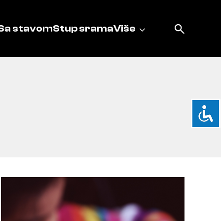
Sa stavom
Stup srama
Više