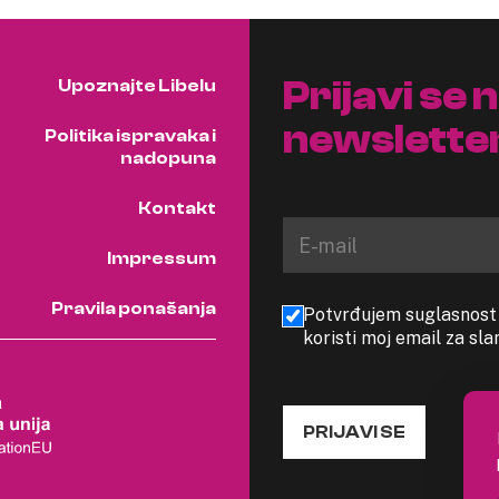
Prijavi se 
Upoznajte Libelu
newslette
Politika ispravaka i
nadopuna
Kontakt
Impressum
Pravila ponašanja
Potvrđujem suglasnost s
koristi moj email za sl
PRIJAVI SE