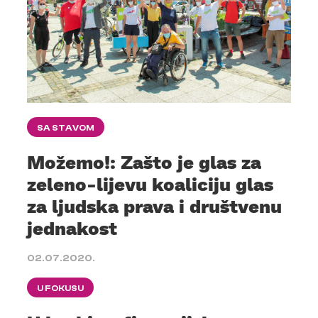
SA STAVOM
Možemo!: Zašto je glas za
zeleno-lijevu koaliciju glas
za ljudska prava i društvenu
jednakost
02.07.2020.
U FOKUSU