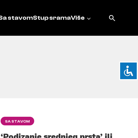
Sa stavom
Stup srama
Više
SA STAVOM
‘Podizanje srednjeg prsta’ ili