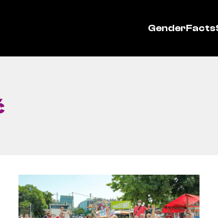
GenderFacts
ć