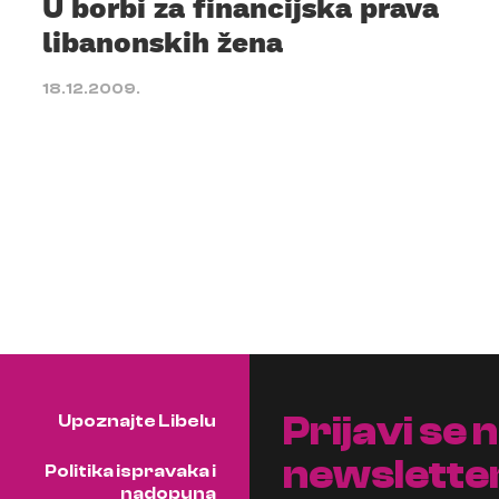
U borbi za financijska prava
libanonskih žena
18.12.2009.
Prijavi se 
Upoznajte Libelu
newslette
Politika ispravaka i
nadopuna