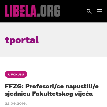
Skip
to
content
tportal
U FOKUSU
FFZG: Profesori/ce napustili/e
sjednicu Fakultetskog vijeća
22.09.2016.