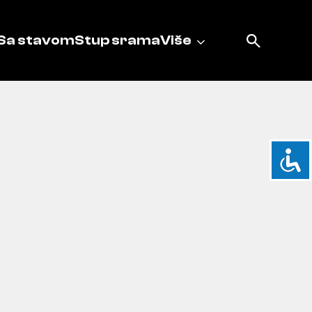
Sa stavom
Stup srama
Više