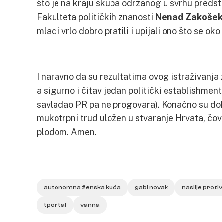
što je na kraju skupa održanog u svrhu predst
Fakulteta političkih znanosti
Nenad Zakoše
mladi vrlo dobro pratili i upijali ono što se ok
I naravno da su rezultatima ovog istraživanja 
a sigurno i čitav jedan politički establishme
savladao PR pa ne progovara). Konačno su dob
mukotrpni trud uložen u stvaranje Hrvata, čovj
plodom. Amen.
autonomna ženska kuća
gabi novak
nasilje proti
tportal
vanna