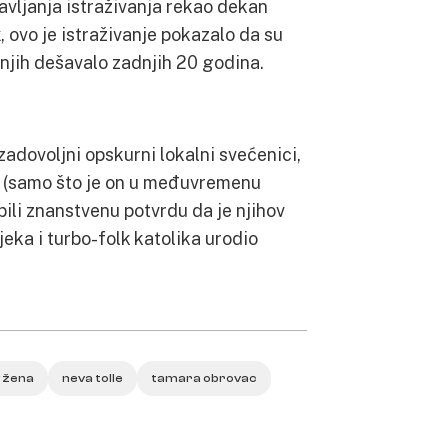
avljanja istraživanja rekao dekan
k
, ovo je istraživanje pokazalo da su
o njih dešavalo zadnjih 20 godina.
zadovoljni opskurni lokalni svećenici,
nt (samo što je on u međuvremenu
ili znanstvenu potvrdu da je njihov
eka i turbo-folk katolika urodio
v žena
neva tolle
tamara obrovac