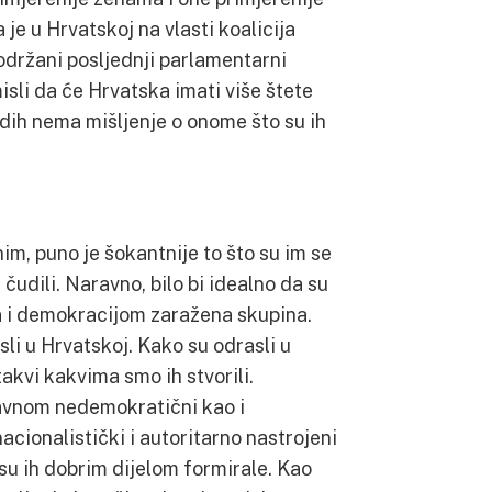
e u Hrvatskoj na vlasti koalicija
držani posljednji parlamentarni
misli da će Hrvatska imati više štete
adih nema mišljenje o onome što su ih
im, puno je šokantnije to što su im se
čudili. Naravno, bilo bi idealno da su
a i demokracijom zaražena skupina.
asli u Hrvatskoj. Kako su odrasli u
takvi kakvima smo ih stvorili.
uglavnom nedemokratični kao i
cionalistički i autoritarno nastrojeni
su ih dobrim dijelom formirale. Kao