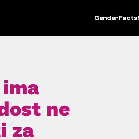
GenderFacts
 ima
dost ne
i za