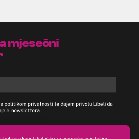
na mjesečni
r
 politikom privatnosti te dajem privolu Libeli da
anje e-newslettera
Libela.org koristi kolačiće za omogućavanje boljeg