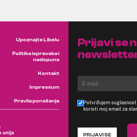
Prijavi se 
Upoznajte Libelu
newslette
Politika ispravaka i
nadopuna
Kontakt
Impressum
Pravila ponašanja
Potvrđujem suglasnost s
koristi moj email za sl
PRIJAVI SE