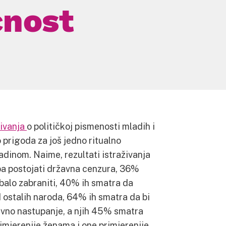
ćnost
živanja
o političkoj pismenosti mladih i
o prigoda za još jedno ritualno
adinom. Naime, rezultati istraživanja
ba postojati državna cenzura, 36%
balo zabraniti, 40% ih smatra da
d ostalih naroda, 64% ih smatra da bi
vno nastupanje, a njih 45% smatra
rimjerenije ženama i one primjerenije