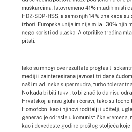
muškarcima. Istovremeno 41% mladih misli da j
HDZ-SDP-HSS, a samo njih 14% zna kada su o
izbori. Europska unija im nije mila i 30% njih 
nego koristi od ulaska. A otprilike trećina ml
pitali.
Iako su mnogi ove rezultate proglasili šokantn
mediji i zainteresirana javnost tri dana čudom 
naši mladi neka super mudra, turbo tolerantn
No kada bi bili takvi, to bi značilo da nisu odr
Hrvatskoj, a nisu gluhi i čoravi, tako su točno 
Homofobni kao i njihovi roditelji i učitelji, 
generacije odrasle u komunistička vremena, na
kao i devedeste godine prošlog stoljeća koje 