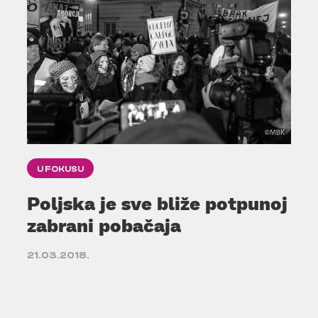
U FOKUSU
Poljska je sve bliže potpunoj
zabrani pobačaja
21.03.2018.