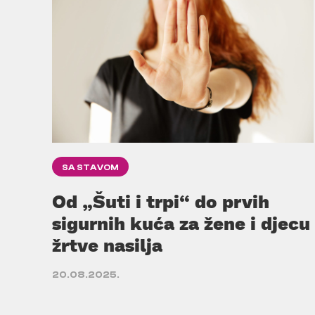
SA STAVOM
Od „Šuti i trpi“ do prvih
sigurnih kuća za žene i djecu
žrtve nasilja
20.08.2025.