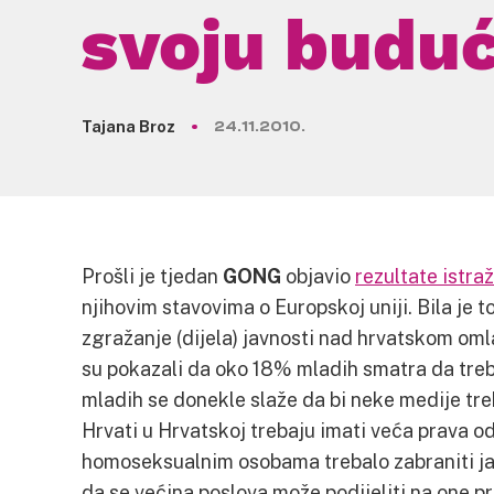
svoju budu
Tajana Broz
24.11.2010.
Prošli je tjedan
GONG
objavio
rezultate istra
njihovim stavovima o Europskoj uniji. Bila je t
zgražanje (dijela) javnosti nad hrvatskom oml
su pokazali da oko 18% mladih smatra da tre
mladih se donekle slaže da bi neke medije tre
Hrvati u Hrvatskoj trebaju imati veća prava o
homoseksualnim osobama trebalo zabraniti ja
da se većina poslova može podijeliti na one p