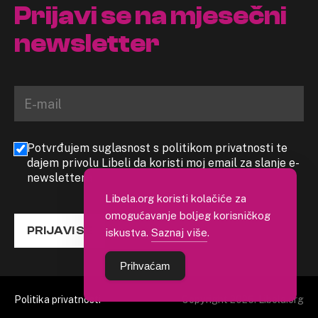
Prijavi se na mjesečni
newsletter
Potvrđujem suglasnost s politikom privatnosti te
dajem privolu Libeli da koristi moj email za slanje e-
newslettera
Libela.org koristi kolačiće za
omogućavanje boljeg korisničkog
PRIJAVI SE
iskustva.
Saznaj više
.
Prihvaćam
Politika privatnosti
Copyright 2026. Libela.org