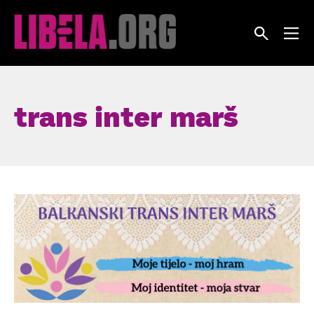
Skip
to
content
trans inter marš