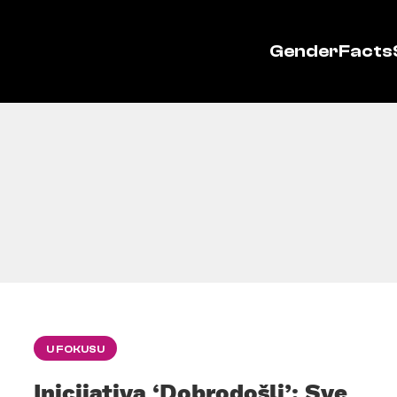
GenderFacts
U FOKUSU
Inicijativa ‘Dobrodošli’: Sve