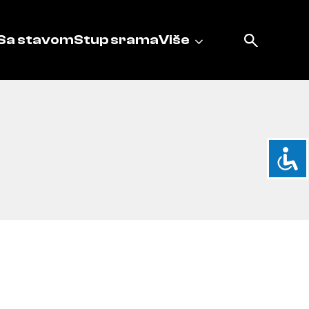
Sa stavom
Stup srama
Više