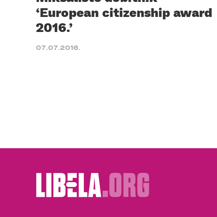
‘European citizenship award
2016.’
07.07.2016.