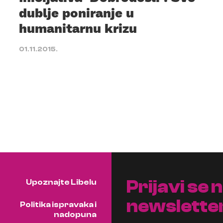
dublje poniranje u
humanitarnu krizu
01.11.2015.
Prijavi se 
Upoznajte Libelu
newslette
Politika ispravaka i
nadopuna