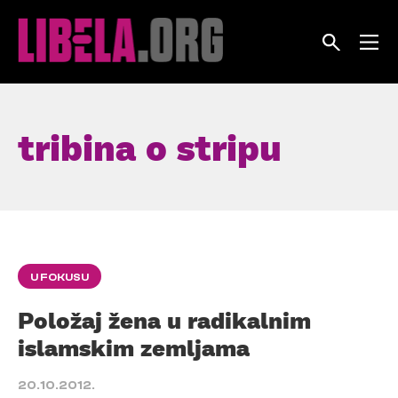
Skip
to
content
tribina o stripu
U FOKUSU
Položaj žena u radikalnim
islamskim zemljama
20.10.2012.