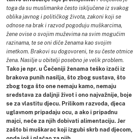
toga da su muslimanke često isključene iz svakog
oblika javnog i političkog života, zakoni koji se
odnose na brak i razvod pogoduju muškarcima,
žene ovise o svojim muževima na svim mogućim
razinama, te se oni diče ženama kao svojim
imetkom. Brakovi su dogovoreni, te su česte otmice
žena. Nasilje u obitelji posebno je velik problem.
Tako je npr. u Čečeniji ženama teško izaći iz
brakova punih nasilja, što zbog sustava, što
zbog toga što one nemaju kamo, nemaju
sredstava za daljnji život i ono najvažnije, boje
se za vlastitu djecu. Prilikom razvoda, djeca
uglavnom pripadaju ocu, a ako i pripadnu
majci, neće za njih dobivati alimentaciju. Jer
zašto bi muškarac koji izgubi skrb nad djecom,
onda još i plaćao za njih.