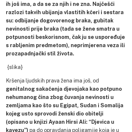
ih još ima, a da se za njih i ne zna. Najčešći
razlozi takvih ubijanja vlastitih kćeri i sestara
su: odbijanje dogovorenog braka, gubitak
nevinosti prije braka (tada se žene smatra u
potpunosti beskorisnom, čak ju se uspoređuje
s rabljenim predmetom), neprimjerena veza ili
prozapadnjački stil života.
{slika}
Kršenja ljudskih prava žena ima još, od
genitalnog sakaćenja djevojaka kao potpuno
nehumanog čina zbog čuvanja nevinosti u
zemljama kao što su Egipat, Sudan i Somalija
kojeg usto sprovodi ženski dio obitelji
(opisano u knjizi Ayaan Hirsi Ali: “Djevica u
kavezu”)
pa do opravdanja poligamije koja je u