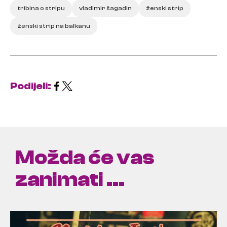
tribina o stripu
vladimir šagadin
ženski strip
ženski strip na balkanu
Podijeli:
Možda će vas
zanimati ...