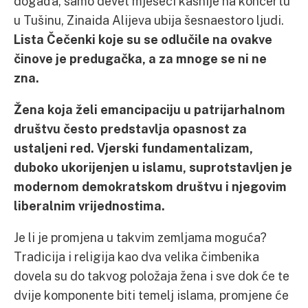
događa, samo devet mjeseci kasnije na koncertu
u Tušinu, Zinaida Alijeva ubija šesnaestoro ljudi.
Lista Čečenki koje su se odlučile na ovakve
činove je predugačka, a za mnoge se ni ne
zna.
Žena koja želi emancipaciju u patrijarhalnom
društvu često predstavlja opasnost za
ustaljeni red. Vjerski fundamentalizam,
duboko ukorijenjen u islamu, suprotstavljen je
modernom demokratskom društvu i njegovim
liberalnim vrijednostima.
Je li je promjena u takvim zemljama moguća?
Tradicija i religija kao dva velika čimbenika
dovela su do takvog položaja žena i sve dok će te
dvije komponente biti temelj islama, promjene će