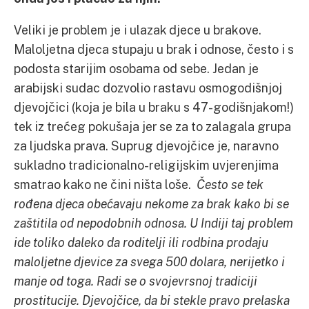
Veliki je problem je i ulazak djece u brakove.
Maloljetna djeca stupaju u brak i odnose, često i s
podosta starijim osobama od sebe. Jedan je
arabijski sudac dozvolio rastavu osmogodišnjoj
djevojčici (koja je bila u braku s 47-godišnjakom!)
tek iz trećeg pokušaja jer se za to zalagala grupa
za ljudska prava. Suprug djevojčice je, naravno
sukladno tradicionalno-religijskim uvjerenjima
smatrao kako ne čini ništa loše.
Često se tek
rođena djeca obećavaju nekome za brak kako bi se
zaštitila od nepodobnih odnosa. U Indiji taj problem
ide toliko daleko da roditelji ili rodbina prodaju
maloljetne djevice za svega 500 dolara, nerijetko i
manje od toga. Radi se o svojevrsnoj tradiciji
prostitucije. Djevojčice, da bi stekle pravo prelaska