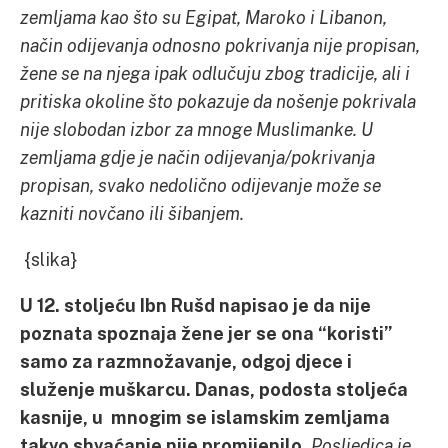
zemljama kao što su Egipat, Maroko i Libanon,
način odijevanja odnosno pokrivanja nije propisan,
žene se na njega ipak odlučuju zbog tradicije, ali i
pritiska okoline što pokazuje da nošenje pokrivala
nije slobodan izbor za mnoge Muslimanke. U
zemljama gdje je način odijevanja/pokrivanja
propisan, svako nedolično odijevanje može se
kazniti novčano ili šibanjem.
{slika}
U 12. stoljeću Ibn Rušd napisao je da nije
poznata spoznaja žene jer se ona “koristi”
samo za razmnožavanje, odgoj djece i
služenje muškarcu. Danas, podosta stoljeća
kasnije, u mnogim se islamskim zemljama
takvo shvaćanje nije promijenilo.
Posljedica je