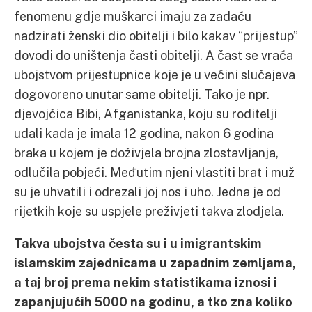
fenomenu gdje muškarci imaju za zadaću
nadzirati ženski dio obitelji i bilo kakav “prijestup”
dovodi do uništenja časti obitelji. A čast se vraća
ubojstvom prijestupnice koje je u većini slučajeva
dogovoreno unutar same obitelji. Tako je npr.
djevojčica Bibi, Afganistanka, koju su roditelji
udali kada je imala 12 godina, nakon 6 godina
braka u kojem je doživjela brojna zlostavljanja,
odlučila pobjeći. Međutim njeni vlastiti brat i muž
su je uhvatili i odrezali joj nos i uho. Jedna je od
rijetkih koje su uspjele preživjeti takva zlodjela.
Takva ubojstva česta su i u imigrantskim
islamskim zajednicama u zapadnim zemljama,
a taj broj prema nekim statistikama iznosi i
zapanjujućih 5000 na godinu, a tko zna koliko