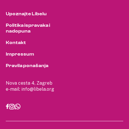
Upoznajte Libelu
Politika ispravaka i
nadopuna
Kontakt
Impressum
Pravila ponašanja
Nova cesta 4, Zagreb
e-mail:
info@libela.org