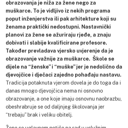
obrazovanja je niža za žene nego za
muškarce. To je vidljivo iz nekih programa
poput inženjerstva ili pak arhitekture koji su
ženama praktički nedostupni. Nastavnički
planovi za žene se ažuriraju rjeđe, a znaju
dobivati i slabije kvalificirane profesore.
Također prevladava vjersko uvjerenje da je
obrazovanje važnije za muškarce. Škole se
dijele na “ženske” i “muške” jer je nedolično da
djevojčice i dječaci zajedno pohađaju nastavu.
Tradicija potaknuta vjerom dovela je do toga da i
danas mnogo djevojčica nema ni osnovno
obrazovanje, a one koje imaju osnovnu naobrazbu,
obeshrabruje se od daljnjeg školovanja jer
“trebaju” brak i veliku obitelj.
Žene se uglavnom potiče na rad u uslužnim