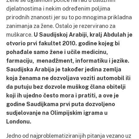
djelatnostima i nekim određenim poljima
prirodnih znanosti jer su to po mnogima prikladna
zanimanja za žene. Ostalo je rezervirano za
muškarce.
U Saudijskoj Arabiji, kralj Abdulah je
otvorio prvi fakultet 2010. godine kojeg bi
pohađale samo žene i učile medicinu,
farmaciju, menadžment, informatiku i jezike.
Saudijska Arabija je također jedina zemlja
koja ženama ne dozvoljava voziti automobil ili
da putuju bez dozvole muškog člana obitelji
koji ih ujedno često mora i pratiti, a ove je
godine Saudijkama prvi puta dozvoljeno
sudjelovanje na Olimpijskim igrama u
Londonu.
Jedno od najproblematiziranijih pitanja vezano uz