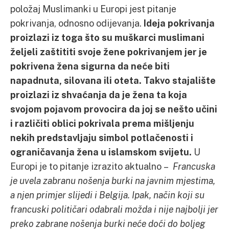
položaj Muslimanki u Europi jest pitanje
pokrivanja, odnosno odijevanja.
Ideja pokrivanja
proizlazi iz toga što su muškarci muslimani
željeli zaštititi svoje žene pokrivanjem jer je
pokrivena žena sigurna da neće biti
napadnuta, silovana ili oteta. Takvo stajalište
proizlazi iz shvaćanja da je žena ta koja
svojom pojavom provocira da joj se nešto učini
i različiti oblici pokrivala prema mišljenju
nekih predstavljaju simbol potlačenosti i
ograničavanja žena u islamskom svijetu.
U
Europi je to pitanje izrazito aktualno –
Francuska
je uvela zabranu nošenja burki na javnim mjestima,
a njen primjer slijedi i Belgija. Ipak, način koji su
francuski političari odabrali možda i nije najbolji jer
preko zabrane nošenja burki neće doći do boljeg