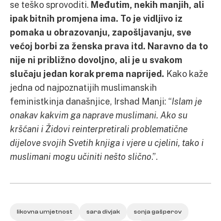
se teško sprovoditi.
Međutim, nekih manjih, ali
ipak bitnih promjena ima. To je vidljivo iz
pomaka u obrazovanju, zapošljavanju, sve
većoj borbi za ženska prava itd. Naravno da to
nije ni približno dovoljno, ali je u svakom
slučaju jedan korak prema naprijed.
Kako kaže
jedna od najpoznatijih muslimanskih
feministkinja današnjice, Irshad Manji: “
Islam je
onakav kakvim ga naprave muslimani. Ako su
kršćani i Židovi reinterpretirali problematične
dijelove svojih Svetih knjiga i vjere u cjelini, tako i
muslimani mogu učiniti nešto slično
.”.
likovna umjetnost
sara divjak
sonja gašperov