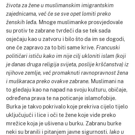
života za žene u muslimanskim imigrantskim
zajednicama, već će se sve opet lomiti preko
ženskih leđa.
Mnoge muslimanke prosvjedovale
su protiv te zabrane tvrdeći da se tek sada
osjećaju kao u zatvoru i bilo što da im se dogodi,
one će zapravo za to biti same krive.
Francuski
političari ističu kako im nije cilj ukloniti islam (koji
je danas druga religija svijeta, poslije kršćanstva) iz
njihove zemlje, već promaknuti ravnopravnost žena
i muškaraca preko ovakve zabrane.
Muslimani na
to gledaju kao na napad na svoju kulturu, običaje,
određena prava te na poticanje islamofobije.
Burka je takvo pokrivalo koje prekriva cijelo tijelo
uključujući i lice i oči te žene koje vide preko
mrežice koja je ušivena u burku. Zabranu burke
neki su branili i pitanjem javne sigurnosti.
Iako u