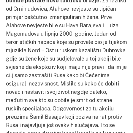
bombe postale novo taktičko oružje.
Za razliku
od Crnih udovica, Alahove nevjeste su tipičan
primjer bešćutno izmanipuliranih žena. Prve
Alahove nevjeste bile su Hava Barajeva i Luiza
Magomadova u lipnju 2000. godine. Jedan od
terorističkih napada koje su provele bio je tijekom
mjuzikla Nord – Ost u ruskom kazalištu Dubrovka
gdje su žene koje su sudjelovale u toj akciji bile
svjesne da eksploziv koji imaju nije pravi i da im je
cilj samo zastrašiti Ruse kako bi Čečenima
osigurali nezavisnost. Mislile su kako će dobiti
novac i nastaviti svoj život negdje daleko,
međutim sve što su dobile je smrt od strane
ruskih specijalaca. Odgovornost za tu akciju
preuzima Šamil Basajev koji poziva na rat protiv
Rusa i najavljuje još ovakvih slučajeva. I to se i