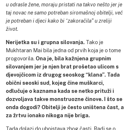
u odrasle žene, moraju pristati na takvo nešto jer je
taj novac ne samo potreban siromašnoj obitelji, već
je potreban i djeci kako bi “zakoračila” u zreliji
život.
Nerijetka su i grupna silovanja.
Tako je
Mukhtaran Mai bila jedna od prvih koja je o tome
progovorila.
Ona je, bila kažnjena grupnim
silovanjem jer je njen brat prošetao ulicom s
djevojčicom iz drugog seoskog “klana”. Tada
obični seoski sud, kojeg čine muškarci,
odlučuje o kaznama kada se netko prituži i
dozvoljava takve monstruozne činove. I što se
onda dogodi? Obitelji je često uništena čast, a
za žrtvu ionako nikoga nije briga.
Tada dolazi do ubojstava zbog časti. Radi se o