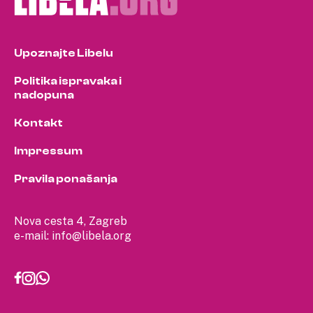
Upoznajte Libelu
Politika ispravaka i
nadopuna
Kontakt
Impressum
Pravila ponašanja
Nova cesta 4, Zagreb
e-mail:
info@libela.org