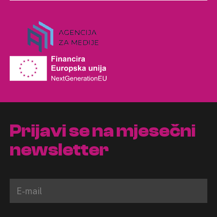
Prijavi se na mjesečni
newsletter