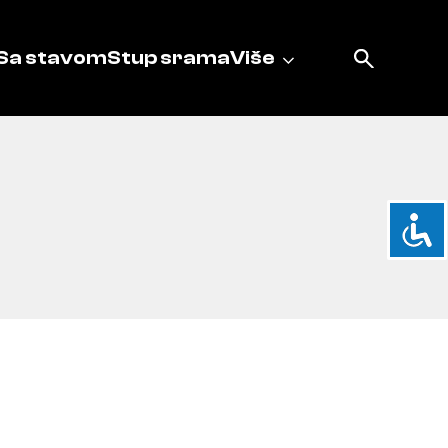
Sa stavom
Stup srama
Više