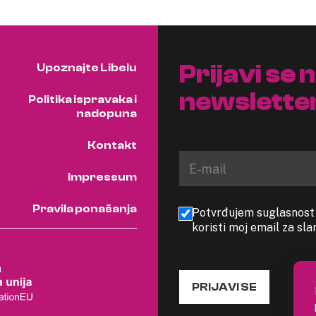
Prijavi se 
Upoznajte Libelu
newslette
Politika ispravaka i
nadopuna
Kontakt
Impressum
Pravila ponašanja
Potvrđujem suglasnost s
koristi moj email za sl
PRIJAVI SE