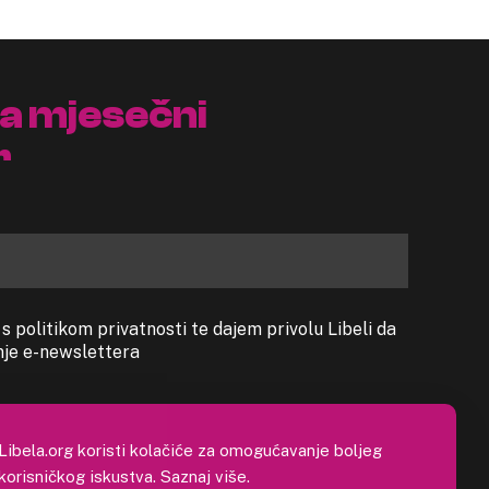
na mjesečni
r
 politikom privatnosti te dajem privolu Libeli da
anje e-newslettera
Libela.org koristi kolačiće za omogućavanje boljeg
korisničkog iskustva.
Saznaj više
.