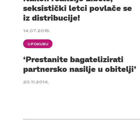
seksistički letci povlače se
iz distribucije!
14.07.2015.
U FOKUSU
‘Prestanite bagatelizirati
partnersko nasilje u obitelji’
20.11.2014.