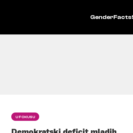
GenderFacts
U FOKUSU
Demokratski deficit mladih