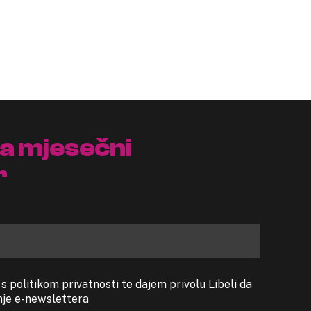
na mjesečni
r
 politikom privatnosti te dajem privolu Libeli da
anje e-newslettera