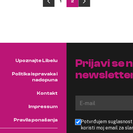
1
2
Prijavi se 
Upoznajte Libelu
newslette
Politika ispravaka i
nadopuna
Kontakt
Impressum
Pravila ponašanja
Potvrđujem suglasnost s
koristi moj email za sl