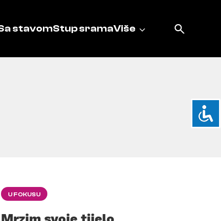
Sa stavom
Stup srama
Više
U FOKUSU
Mrzim svoje tijelo