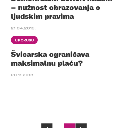
– nužnost obrazovanja o
ljudskim pravima
21.04.2015.
U FOKUSU
Švicarska ograničava
maksimalnu plaću?
20.11.2013.