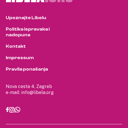
Upoznajte Libelu
Politika ispravaka i
nadopuna
Kontakt
Impressum
Pravila ponašanja
Nova cesta 4, Zagreb
e-mail:
info@libela.org