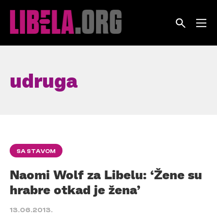
Skip
to
content
udruga
SA STAVOM
Naomi Wolf za Libelu: ‘Žene su
hrabre otkad je žena’
13.06.2013.