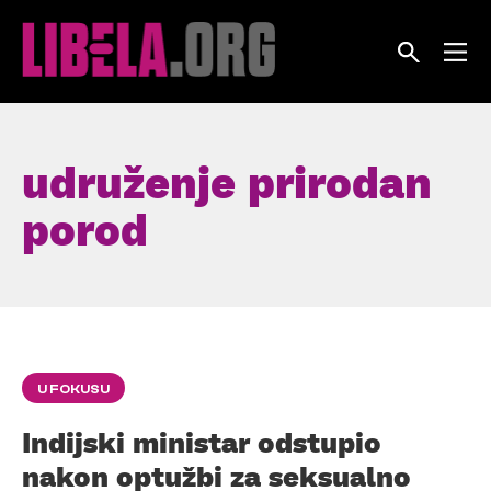
Skip
to
content
udruženje prirodan
porod
U FOKUSU
Indijski ministar odstupio
nakon optužbi za seksualno