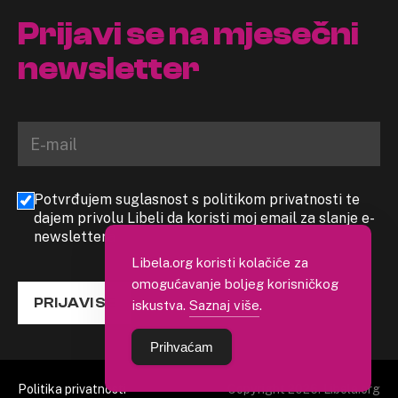
Prijavi se na mjesečni
newsletter
Potvrđujem suglasnost s politikom privatnosti te
dajem privolu Libeli da koristi moj email za slanje e-
newslettera
Libela.org koristi kolačiće za
omogućavanje boljeg korisničkog
PRIJAVI SE
iskustva.
Saznaj više
.
Prihvaćam
Politika privatnosti
Copyright 2026. Libela.org