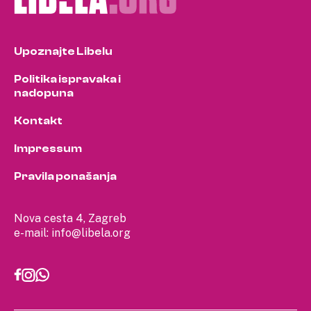
Upoznajte Libelu
Politika ispravaka i
nadopuna
Kontakt
Impressum
Pravila ponašanja
Nova cesta 4, Zagreb
e-mail:
info@libela.org