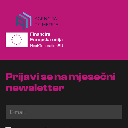
Prijavi se na mjesečni
newsletter