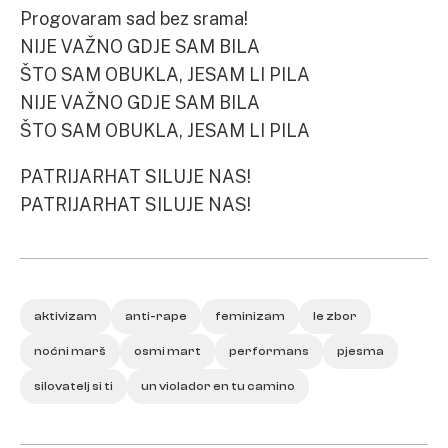
Progovaram sad bez srama!
NIJE VAŽNO GDJE SAM BILA
ŠTO SAM OBUKLA, JESAM LI PILA
NIJE VAŽNO GDJE SAM BILA
ŠTO SAM OBUKLA, JESAM LI PILA
PATRIJARHAT SILUJE NAS!
PATRIJARHAT SILUJE NAS!
aktivizam
anti-rape
feminizam
le zbor
noćni marš
osmi mart
performans
pjesma
silovatelj si ti
un violador en tu camino