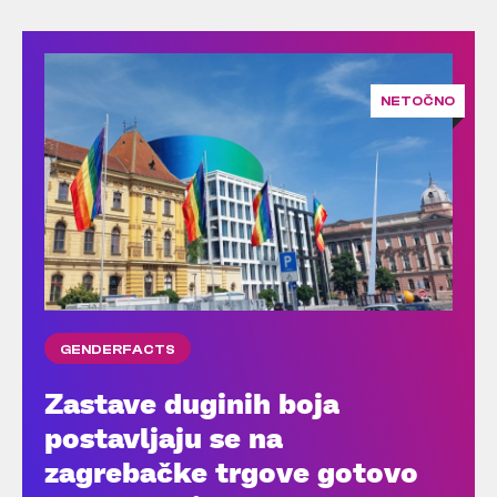
NETOČNO
GENDERFACTS
Zastave duginih boja
postavljaju se na
zagrebačke trgove gotovo