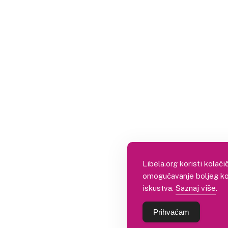
Libela.org koristi kolači
omogućavanje boljeg ko
iskustva.
Saznaj više
.
Prihvaćam