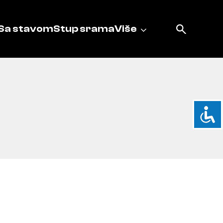
Sa stavom
Stup srama
Više