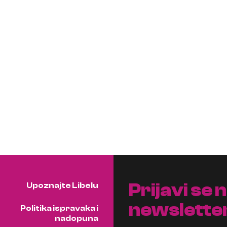
Prijavi se 
Upoznajte Libelu
newslette
Politika ispravaka i
nadopuna