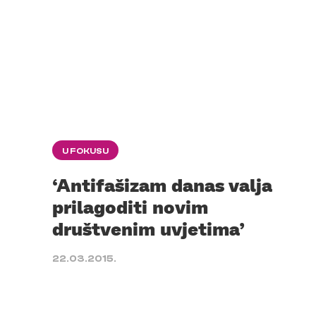
U FOKUSU
‘Antifašizam danas valja
prilagoditi novim
društvenim uvjetima’
22.03.2015.