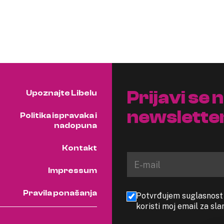
Prijavi se 
Upoznajte Libelu
newslette
Politika ispravaka i
nadopuna
Kontakt
Impressum
Pravila ponašanja
Potvrđujem suglasnost s
koristi moj email za sl