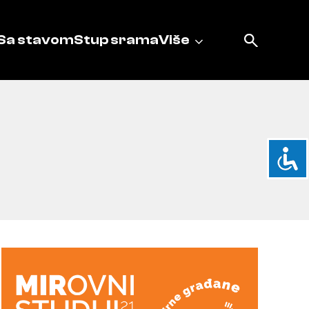
Sa stavom
Stup srama
Više