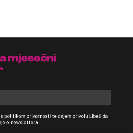
na mjesečni
r
 politikom privatnosti te dajem privolu Libeli da
anje e-newslettera